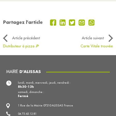
Partagez l'article
Article précédent
Article suivant
Distributeur à pizza 🍕
Carte Vitale trouvée
MAIRIE
D'ALISSAS
lundi, mardi, mercredi, jeudi, vendredi :
8h30-13h
samedi, dimanche :
Fermé
1 Rue de la Mairie 07210 ALISSAS France
04.75.65.12.81