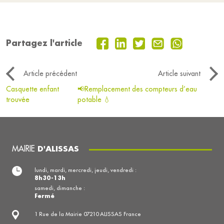
Partagez l'article
Article précédent
Article suivant
Casquette enfant
📢Remplacement des compteurs d’eau
trouvée
potable 💧
MAIRIE
D'ALISSAS
lundi, mardi, mercredi, jeudi, vendredi :
8h30-13h
samedi, dimanche :
Fermé
1 Rue de la Mairie 07210 ALISSAS France