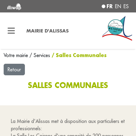
FR
EN
ES
MAIRIE D'ALISSAS
/ Salles Communales
Votre mairie
/
Services
Retour
SALLES COMMUNALES
La Mairie d'Alissas met à disposition aux particuliers et
professionnels:
La Salle Les Coirons d'une capacité de 200 personnes