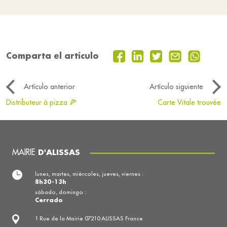
Comparta el artículo
Artículo anterior
Artículo siguiente
Distributeur à pizza 🍕
Carte Vitale trouvée
MAIRIE
D'ALISSAS
lunes, martes, miércoles, jueves, viernes :
8h30-13h
sábado, domingo :
Cerrado
1 Rue de la Mairie 07210 ALISSAS France