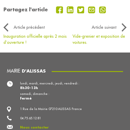
Partagez l'article
Article précédent
Article suivant
Inauguration officielle après 2 mois
Vide-grenier et exposition de
d’ouverture !
voitures.
MAIRIE
D'ALISSAS
lundi, mardi, mercredi, jeudi, vendredi :
8h30-13h
samedi, dimanche :
Fermé
1 Rue de la Mairie 07210 ALISSAS France
04.75.65.12.81
Nous contacter