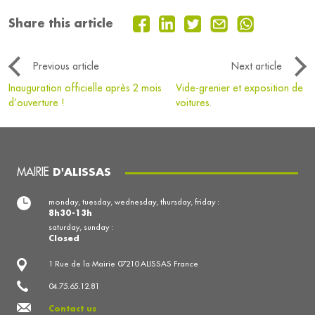
Share this article
Previous article
Next article
Inauguration officielle après 2 mois
Vide-grenier et exposition de
d’ouverture !
voitures.
MAIRIE
D'ALISSAS
monday, tuesday, wednesday, thursday, friday :
8h30-13h
saturday, sunday :
Closed
1 Rue de la Mairie 07210 ALISSAS France
04.75.65.12.81
Contact us