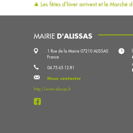
🎄 Les fêtes d’hiver arrivent et le Marché d
D'ALISSAS
MAIRIE
1 Rue de la Mairie 07210 ALISSAS
France
04.75.65.12.81
Nous contacter
http://www.alissas.fr