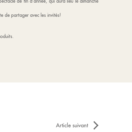
ectacle de fin d’année, qui aura lieu le dimanche
e de partager avec les invités!
oduits.
Article suivant