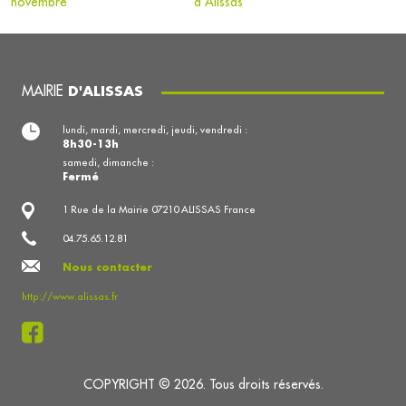
novembre
d’Alissas
MAIRIE
D'ALISSAS
lundi, mardi, mercredi, jeudi, vendredi :
8h30-13h
samedi, dimanche :
Fermé
1 Rue de la Mairie 07210 ALISSAS France
04.75.65.12.81
Nous contacter
http://www.alissas.fr
COPYRIGHT © 2026. Tous droits réservés.