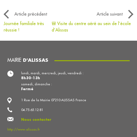
Article précédent
Article suivant
Journée familiale très
🎒 Visite du centre aéré au sein de l’école
réussie !
d’Alissas
MAIRIE
D'ALISSAS
lundi, mardi, mercredi, jeudi, vendredi :
8h30-13h
samedi, dimanche :
Fermé
1 Rue de la Mairie 07210 ALISSAS France
04.75.65.12.81
Nous contacter
http://www.alissas.fr