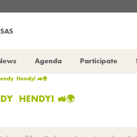
SSAS
News
Agenda
Participate
Hendy Hendy! 🚜🌍
DY HENDY! 🚜🌍