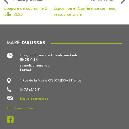
Coupure de courant le 2
Exposition et Conférence sur l'eau,
juillet 2025
ressource vitale
MAIRIE
D'ALISSAS
lundi, mardi, mercredi, jeudi, vendredi :
8h30-13h
samedi, dimanche :
Fermé
1 Rue de la Mairie 07210 ALISSAS France
04.75.65.12.81
Nous contacter
http://www.alissas.fr