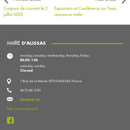
Coupure de courant le 2
Exposition et Conférence sur l'eau,
juillet 2025
ressource vitale
MAIRIE
D'ALISSAS
monday, tuesday, wednesday, thursday, friday :
8h30-13h
saturday, sunday :
Closed
1 Rue de la Mairie 07210 ALISSAS France
04.75.65.12.81
Contact us
http://www.alissas.fr