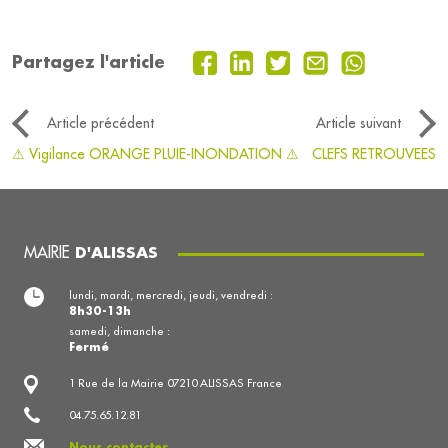
Partagez l'article
Article précédent
Article suivant
⚠ Vigilance ORANGE PLUIE-INONDATION ⚠
CLEFS RETROUVEES
MAIRIE
D'ALISSAS
lundi, mardi, mercredi, jeudi, vendredi :
8h30-13h
samedi, dimanche :
Fermé
1 Rue de la Mairie 07210 ALISSAS France
04.75.65.12.81
Nous contacter