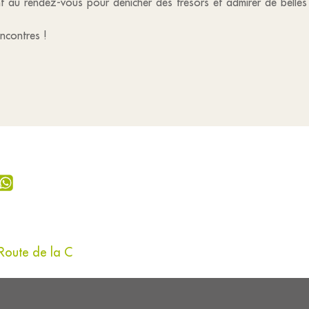
t au rendez-vous pour dénicher des trésors et admirer de belles v
ncontres !
 Route de la C