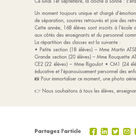
Ce lundi 1er septembre, la cloche a sonné : c’étai
Un moment toujours unique et chargé d’émotions,
de séparation, sourires retrouvés et joie des ret
Cette année, 168 élèves sont inscrits à l’école d
aux côtés des enseignants et du personnel commun
La répartition des classes est la suivante :
• Petite section (18 élèves) – Mme Martin 
Grande section (20 élèves) – Mme Rouquette 
CE2 (22 élèves) – Mme Rigoulot • CM1 (24 élè
éducative et l’épanouissement personnel des enfa
📸 Pour immortaliser ce moment, une photo aérienn
👉 Nous souhaitons à tous les élèves, enseignan
Partagez l'article