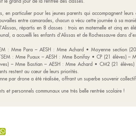
t le grand jour de la rentrée des classes.
 en particulier pour les jeunes parents qui accompagnent leurs e
rouvailles entre camarades, chacun a vécu cette journée à sa maniè
’Alissas, répartis en 8 classes : trois en maternelle et cinq en él
al, a accueilli les enfants d’Alissas et de Rochessauve dans d’ex
ATSEM : Mme Para – AESH : Mme Achard • Moyenne section (20
ATSEM : Mme Puaux – AESH : Mme Bonifay • CP (21 élèves) – M
ves) – Mme Bastian – AESH : Mme Achard • CM2 (21 élèves) – 
nts restent au cœur de leurs priorités.
e par drone a été réalisée, offrant un superbe souvenir collectif
ts et personnels communaux une très belle rentrée scolaire !