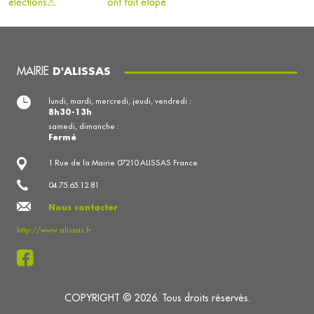
élections⚠
ont fait étape
MAIRIE
D'ALISSAS
lundi, mardi, mercredi, jeudi, vendredi :
8h30-13h
samedi, dimanche :
Fermé
1 Rue de la Mairie 07210 ALISSAS France
04.75.65.12.81
Nous contacter
http://www.alissas.fr
COPYRIGHT © 2026. Tous droits réservés.