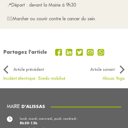
📍Départ : devant la Mairie à 9h30
🚶‍♀️Marcher ou courir contre le cancer du sein.
Partagez l'article
Article précédent
Article suivant
Incident électrique : Enedis mobilisé
Alissas Yoga
MAIRIE
D'ALISSAS
lundi, mardi, mercredi, jeudi, vendredi :
8h30-13h