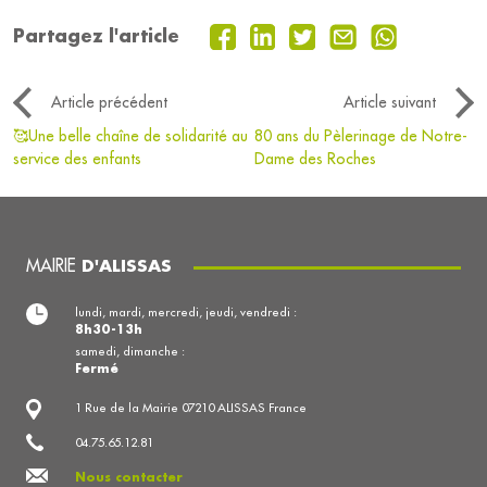
Partagez l'article
Article précédent
Article suivant
🥰Une belle chaîne de solidarité au
80 ans du Pèlerinage de Notre-
service des enfants
Dame des Roches
MAIRIE
D'ALISSAS
lundi, mardi, mercredi, jeudi, vendredi :
8h30-13h
samedi, dimanche :
Fermé
1 Rue de la Mairie 07210 ALISSAS France
04.75.65.12.81
Nous contacter