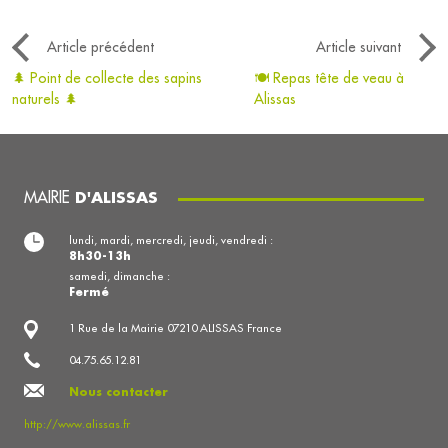
Article précédent
Article suivant
🌲 Point de collecte des sapins
🍽️ Repas tête de veau à
naturels 🌲
Alissas
MAIRIE
D'ALISSAS
lundi, mardi, mercredi, jeudi, vendredi :
8h30-13h
samedi, dimanche :
Fermé
1 Rue de la Mairie 07210 ALISSAS France
04.75.65.12.81
Nous contacter
http://www.alissas.fr