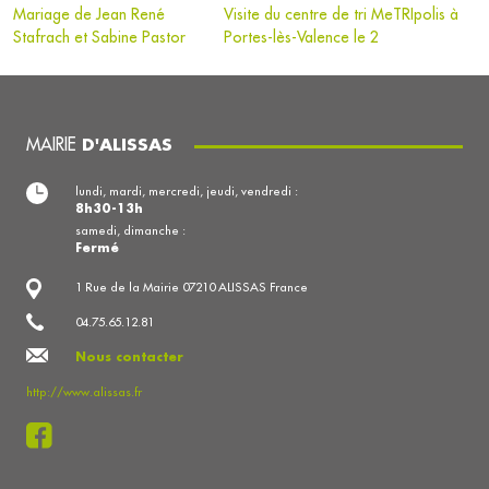
Mariage de Jean René
Visite du centre de tri MeTRIpolis à
Stafrach et Sabine Pastor
Portes-lès-Valence le 2
MAIRIE
D'ALISSAS
lundi, mardi, mercredi, jeudi, vendredi :
8h30-13h
samedi, dimanche :
Fermé
1 Rue de la Mairie 07210 ALISSAS France
04.75.65.12.81
Nous contacter
http://www.alissas.fr