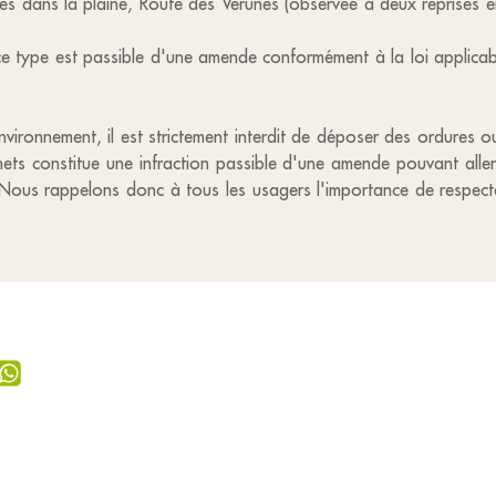
s dans la plaine, Route des Verunes (observée à deux reprises en
ce type est passible d'une amende conformément à la loi applicab
vironnement, il est strictement interdit de déposer des ordures 
chets constitue une infraction passible d'une amende pouvant alle
 Nous rappelons donc à tous les usagers l'importance de respecter