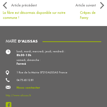
Article précédent
Article suivant
La fibre est désormais disponible sur notre
Crêpes de
commune !
Fanny
MAIRIE
D'ALISSAS
lundi, mardi, mercredi, jeudi, vendredi :
8h30-13h
samedi, dimanche :
Fermé
1 Rue de la Mairie 07210 ALISSAS France
04.75.65.12.81
Nous contacter
http://www.alissas.fr