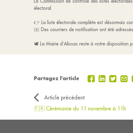
La Commission de contrôle des listes électorale
électoral.
👉 La liste électorale complète est désormais con
✉️ Des courriers de notification ont été adress
🕊️ La Mairie d’Alissas reste à votre disposition
Partagez l'article
Article précédent
🇫🇷 Cérémonie du 11 novembre à 11h