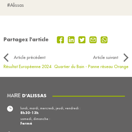
#Alissas
Partagez l'article
Article précédent
Article suivant
Résultat Européenne 2024
Quartier du Bain - Panne réseau Orange
MAIRIE
D'ALISSAS
lundi, mardi, mercredi, jeudi, vendredi :
8h30-13h
samedi, dimanche :
Fermé