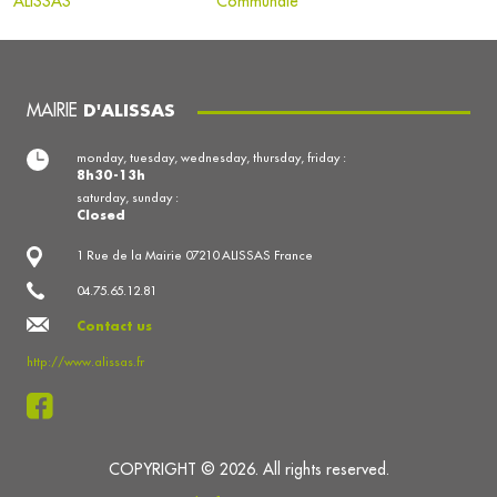
ALISSAS
Communale
MAIRIE
D'ALISSAS
monday, tuesday, wednesday, thursday, friday :
8h30-13h
saturday, sunday :
Closed
1 Rue de la Mairie 07210 ALISSAS France
04.75.65.12.81
Contact us
http://www.alissas.fr
COPYRIGHT © 2026. All rights reserved.