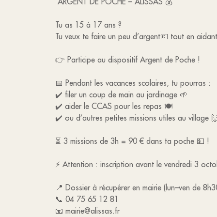
ARGENT DE POCHE – ALISSAS 💰
Tu as 15 à 17 ans ?
Tu veux te faire un peu d’argent💶 tout en aidant
👉 Participe au dispositif Argent de Poche !
📅 Pendant les vacances scolaires, tu pourras :
✔️ filer un coup de main au jardinage 🌱
✔️ aider le CCAS pour les repas 🍽️
✔️ ou d’autres petites missions utiles au village 
⏳ 3 missions de 3h = 90 € dans ta poche 💵 !
⚡️ Attention : inscription avant le vendredi 3 oct
📍 Dossier à récupérer en mairie (lun–ven de 8h3
📞 04 75 65 12 81
📧 mairie@alissas.fr