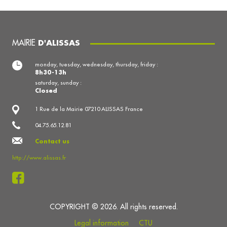
MAIRIE
D'ALISSAS
monday, tuesday, wednesday, thursday, friday :
8h30-13h
saturday, sunday :
Closed
1 Rue de la Mairie 07210 ALISSAS France
04.75.65.12.81
Contact us
http://www.alissas.fr
COPYRIGHT © 2026. All rights reserved.
Legal information
CTU