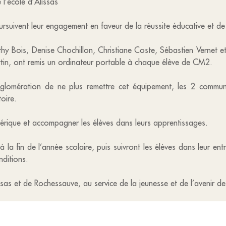
l’école d’Alissas
uivent leur engagement en faveur de la réussite éducative et de 
thy Bois, Denise Chochillon, Christiane Coste, Sébastien Vernet e
rtin, ont remis un ordinateur portable à chaque élève de CM2.
mération de ne plus remettre cet équipement, les 2 communes o
toire.
 numérique et accompagner les élèves dans leurs apprentissages.
 la fin de l’année scolaire, puis suivront les élèves dans leur ent
nditions.
sas et de Rochessauve, au service de la jeunesse et de l’avenir d