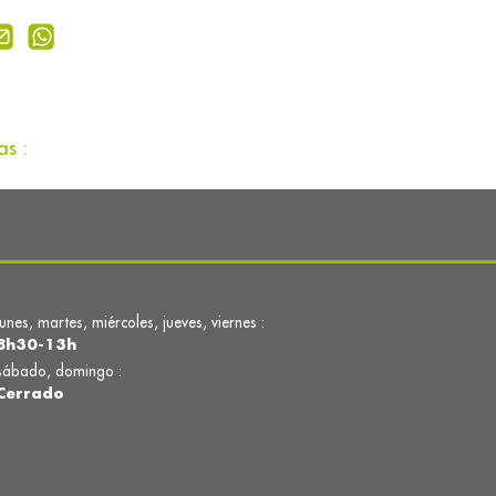
s :
lunes, martes, miércoles, jueves, viernes :
8h30-13h
sábado, domingo :
Cerrado