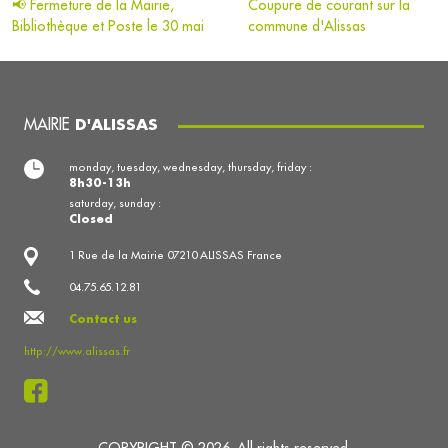
📢 Fermeture de la Mairie,
Coupure de courant sur la
Bibliothèque et Poste le 30 mai
commune d'Alissas
MAIRIE
D'ALISSAS
monday, tuesday, wednesday, thursday, friday :
8h30-13h
saturday, sunday :
Closed
1 Rue de la Mairie 07210 ALISSAS France
04.75.65.12.81
Contact us
http://www.alissas.fr