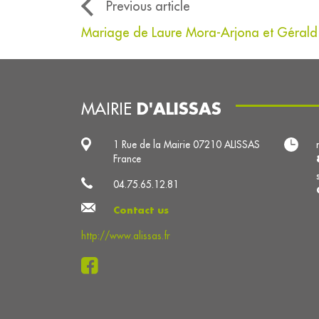
Previous article
Mariage de Laure Mora-Arjona et Gérald
D'ALISSAS
MAIRIE
1 Rue de la Mairie 07210 ALISSAS
France
04.75.65.12.81
Contact us
http://www.alissas.fr