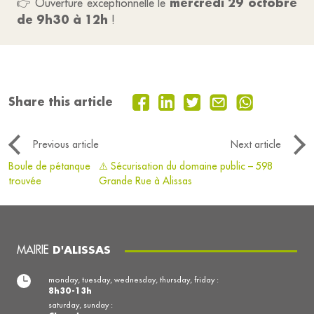
mercredi 29 octobre
👉 Ouverture exceptionnelle le
de 9h30 à 12h
!
Share this article
Previous article
Next article
Boule de pétanque
⚠️ Sécurisation du domaine public – 598
trouvée
Grande Rue à Alissas
MAIRIE
D'ALISSAS
monday, tuesday, wednesday, thursday, friday :
8h30-13h
saturday, sunday :