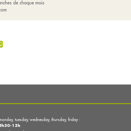
manches de chaque mois
.com
monday, tuesday, wednesday, thursday, friday :
8h30-13h