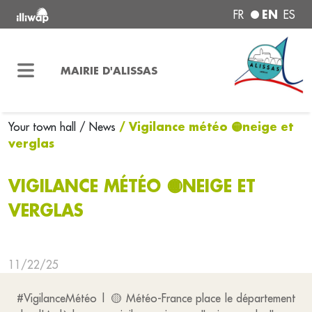
EN
FR
ES
MAIRIE D'ALISSAS
/ Vigilance météo 🟡neige et
Your town hall
/ News
verglas
VIGILANCE MÉTÉO 🟡NEIGE ET
VERGLAS
11/22/25
#VigilanceMétéo | 🟡 Météo-France place le département