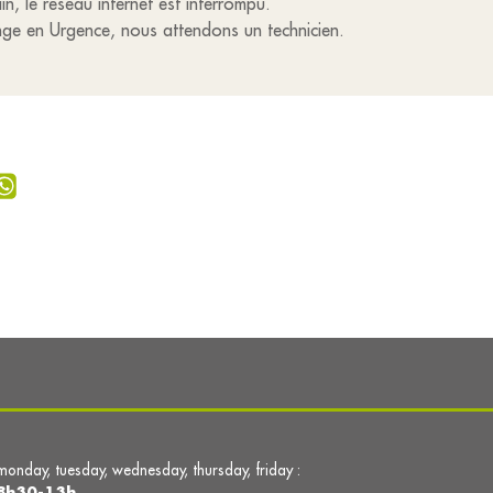
in, le réseau internet est interrompu.
ange en Urgence, nous attendons un technicien.
monday, tuesday, wednesday, thursday, friday :
8h30-13h