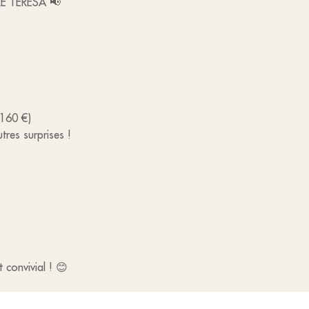
E TÉRÉSA 📢
 160 €)
utres surprises !
 convivial ! 😊