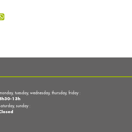
monday, tuesday, wednesday, thursday, friday :
8h30-13h
saturday, sunday :
Closed