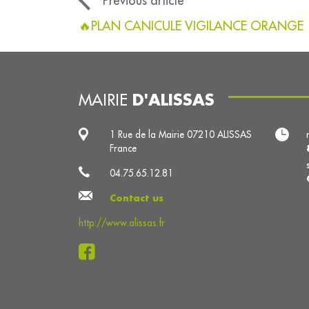
Previous article
🔥PLAN CANICULE VIGILANCE ORANGE
D'ALISSAS
MAIRIE
1 Rue de la Mairie 07210 ALISSAS
France
04.75.65.12.81
Contact us
http://www.alissas.fr