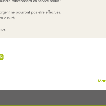
nale fonctionnera en service réduit :
argent ne pourront pas être effectués.
ra assuré.
nce.
Mar