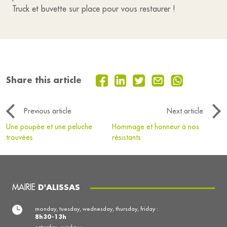
Truck et buvette sur place pour vous restaurer !
Share this article
Previous article
Next article
Une poupée et une peluche
Hommage et honneur à nos
trouvées
résistants
MAIRIE
D'ALISSAS
monday, tuesday, wednesday, thursday, friday :
8h30-13h