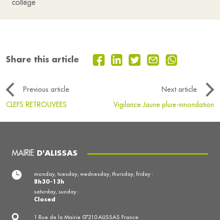
collège
Share this article
Previous article
Next article
CLEFS RETROUVEES
Vigilance Jaune pluie-innondation
MAIRIE
D'ALISSAS
monday, tuesday, wednesday, thursday, friday :
8h30-13h
saturday, sunday :
Closed
1 Rue de la Mairie 07210 ALISSAS France