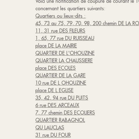
Voici une notification de coupure de courant le 
concernant les quartiers suivants:
Quartiers ou lieux-dits :
45, 73 au 75, 79, 70, 98, 200 chemin DE LA R
11, 31 rue DES FILEURS
1, 65, 77 rue DU RUISSEAU
place DE LA MAIRIE
QUARTIER DE L'OHOUZINE
QUARTIER LA CHAUSSIERE
place DES ECOLES
QUARTIER DE LA GARE
10 rue DE L OHOUZINE
place DE L EGLISE
35, 42, 94 rue DU PUITS
6 rue DES ARCEAUX
7, 77 chemin DES ECOLIERS
QUARTIER RABAGNOL
QU LAUCLAS
31 rue DU FOUR