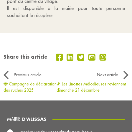
pont du centre du village.
Il est disponible à la mairie pour toute personne
souhaitant le récupérer.
Share this article
Previous article
Next article
🐝 Campagne de déclaration
🎵 Les Linottes Mélodieuses reviennent
des ruches 2025
dimanche 21 décembre
MAIRIE
D'ALISSAS
monday, tuesday, wednesday, thursday, friday :