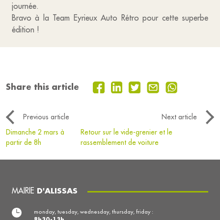
journée.
Bravo à la Team Eyrieux Auto Rétro pour cette superbe
édition !
Share this article
Previous article
Next article
Dimanche 2 mars à
Retour sur le vide-grenier et le
partir de 8h
rassemblement de voiture
MAIRIE
D'ALISSAS
monday, tuesday, wednesday, thursday, friday :
8h30-13h