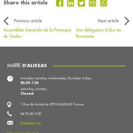
Share this article
Previous article
Next article
Assemblée Générale de la Pétanque
Une délégation d’élus en
du Viaduc
Roumanie
MAIRIE
D'ALISSAS
monday, tuesday, wednesday, thursday, friday :
8h30-13h
saturday, sunday :
Closed
1 Rue de la Mairie 07210 ALISSAS France
04.75.65.12.81
Contact us
http://www.alissas.fr