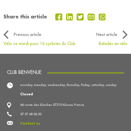
Share this article
Previous article
Next article
Vélo ce mardi pour 16 cyclistes du Club
Balades en vélo
CLUB BIENVENUE
monday, tuesday, wednesday, thursday, friday, saturday, sunday
:
Closed
64 route des blaches 07210 Alissas France
07 57 48 06 20
Contact us