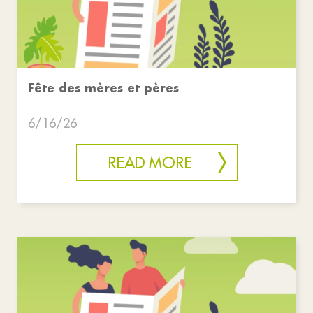
Fête des mères et pères
6/16/26
READ MORE