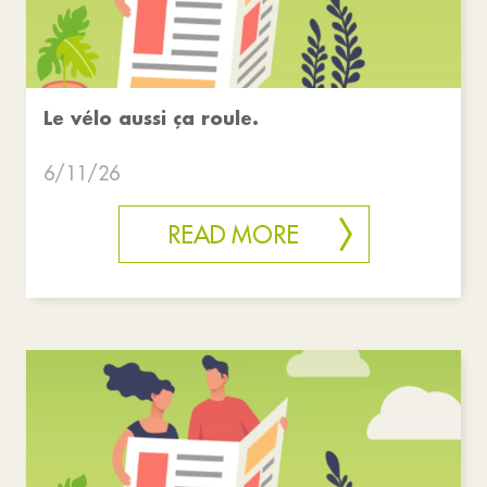
Le vélo aussi ça roule.
6/11/26
READ MORE