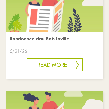
Randonnee dau Bois laville
6/21/26
READ MORE