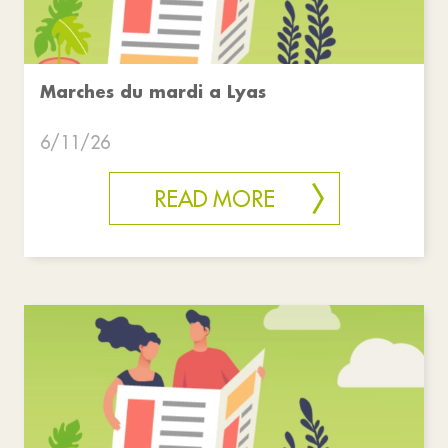
Marches du mardi a Lyas
6/11/26
READ MORE