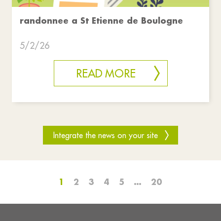
randonnee a St Etienne de Boulogne
5/2/26
READ MORE
Integrate the news on your site
1
2
3
4
5
…
20