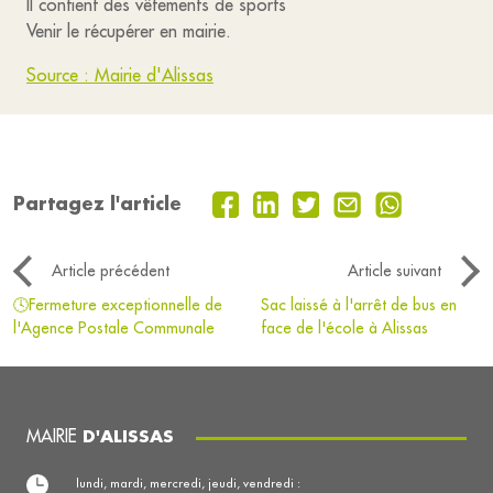
Il contient des vêtements de sports
Venir le récupérer en mairie.
Source : Mairie d'Alissas
Partagez l'article
Article précédent
Article suivant
🕓Fermeture exceptionnelle de
Sac laissé à l'arrêt de bus en
l'Agence Postale Communale
face de l'école à Alissas
MAIRIE
D'ALISSAS
lundi, mardi, mercredi, jeudi, vendredi :