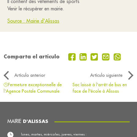
Il contient des vêtements de sports
Venir le récupérer en mairie.
Source : Mairie d'Alissas
Comparta el artículo
Artículo anterior
Artículo siguiente
🕓Fermeture exceptionnelle de
Sac laissé à l'arrêt de bus en
l'Agence Postale Communale
face de l'école à Alissas
MAIRIE
D'ALISSAS
lunes, martes, miércoles, jueves, viernes :