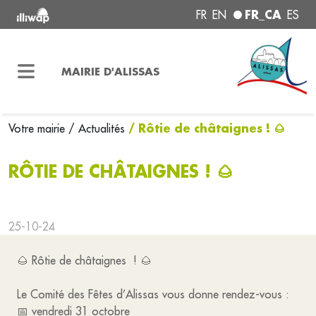
FR_CA
FR
EN
ES
MAIRIE D'ALISSAS
/ Rôtie de châtaignes ! 🌰
Votre mairie
/ Actualités
RÔTIE DE CHÂTAIGNES ! 🌰
25-10-24
🌰 Rôtie de châtaignes ! 🌰
Le Comité des Fêtes d’Alissas vous donne rendez-vous :
📅 vendredi 31 octobre