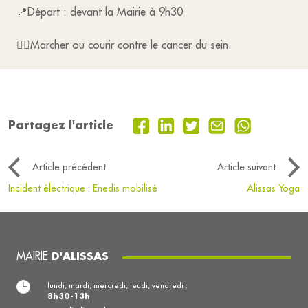
📍Départ : devant la Mairie à 9h30
🚶‍♀️Marcher ou courir contre le cancer du sein.
Partagez l'article
Article précédent
Article suivant
Incident électrique : Enedis mobilisé
Alissas Yoga
MAIRIE
D'ALISSAS
lundi, mardi, mercredi, jeudi, vendredi :
8h30-13h