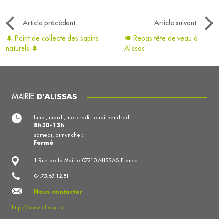
Article précédent
Article suivant
🌲 Point de collecte des sapins
🍽️ Repas tête de veau à
naturels 🌲
Alissas
MAIRIE
D'ALISSAS
lundi, mardi, mercredi, jeudi, vendredi :
8h30-13h
samedi, dimanche :
Fermé
1 Rue de la Mairie 07210 ALISSAS France
04.75.65.12.81
Nous contacter
http://www.alissas.fr